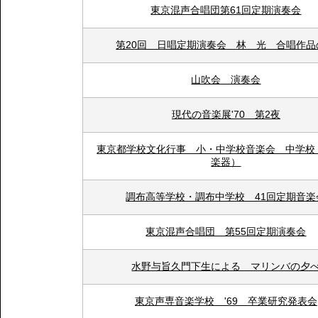
東京混声合唱団第61回定期演奏会
第20回 日唱定期演奏会 林 光 合唱作品
山吹会 演奏会
現代の音楽展'70 第2夜
東京都学校文化行事 小・中学校音楽会 中学校
楽器）
調布高等学校・調布中学校 41回定期音楽
東京混声合唱団 第55回定期演奏会
水野与旨久門下生による マリンバの夕
東京声専音楽学校 '69 卒業研究発表会