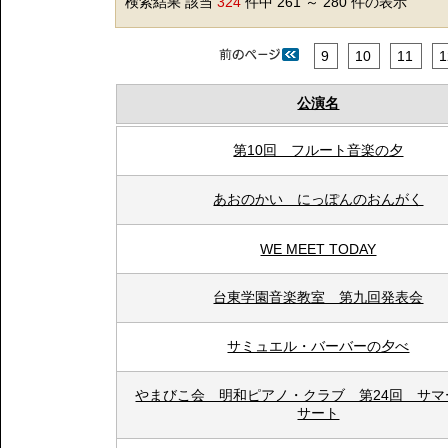
検索結果 該当
324
件中 261 ～ 280 件の表示
9
10
11
1
公演名
第10回 フルート音楽の夕
あおのかい にっぽんのおんがく
WE MEET TODAY
台東学園音楽教室 第九回発表会
サミュエル・バーバーの夕べ
やまびこ会 明和ピアノ・クラブ 第24回 サマ
サート