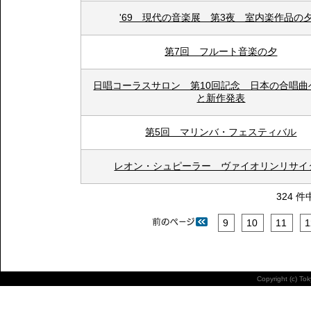
'69 現代の音楽展 第3夜 室内楽作品の
第7回 フルート音楽の夕
日唱コーラスサロン 第10回記念 日本の合唱曲
と新作発表
第5回 マリンバ・フェスティバル
レオン・シュピーラー ヴァイオリンリサイ
324 件
9
10
11
1
Copyright (c) To