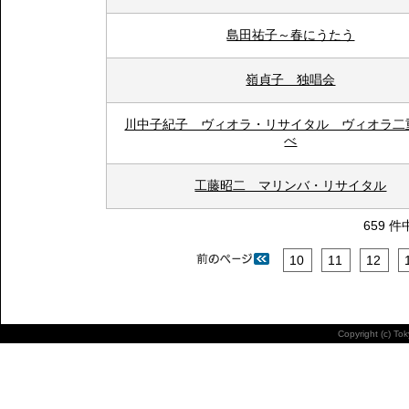
島田祐子～春にうたう
嶺貞子 独唱会
川中子紀子 ヴィオラ・リサイタル ヴィオラ二
べ
工藤昭二 マリンバ・リサイタル
659 件
10
11
12
Copyright (c) To