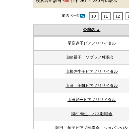
検索結果 該当
659
件中 261 ～ 280 件の表示
10
11
12
公演名
尾高遵子ピアノリサイタル
山崎景子 ソプラノ独唱会
山根弥生子ピアノリサイタル
山田 美帆ピアノリサイタル
山田彰一ピアノリサイタル
岡村 喬生 バス独唱会
岡田 昭子ピアノ独奏会 ショパンの夕