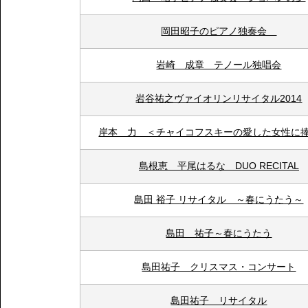
岡田昭子のピアノ独奏会
岩崎 成章 テノール独唱会
岩谷祐之ヴァイオリンリサイタル2014
岸本 力 ＜チャイコフスキーの愛した女性に
島根恵 平尾はるな DUO RECITAL
島田 裕子 リサイタル ～春にうたう～
島田 祐子～春にうたう
島田祐子 クリスマス・コンサート
島田祐子 リサイタル