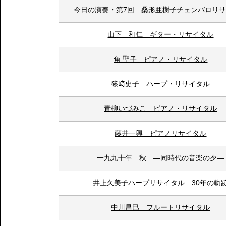
今日の演奏・第7回 桑形亜樹子チェンバロリ
山下 和仁 ギター・リサイタル
角 聖子 ピアノ・リサイタル
篠﨑史子 ハープ・リサイタル
青柳いづみこ ピアノ・リサイタル
藤井一興 ピアノリサイタル
一九九十年 秋 ―同時代の音楽の夕―
井上久美子ハープリサイタル 30年の軌
中川昌巳 フルートリサイタル