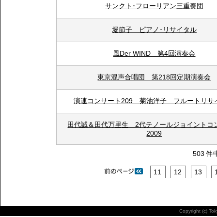
サンクト･フローリアン三重奏団
堀節子 ピアノ･リサイタル
風Der WIND 第4回演奏会
東京混声合唱団 第218回定期演奏会
演連コンサート209 菊池洋子 フルートリサ
田代誠＆田代万里生 2代テノールジョイントコ
2009
503 件
11
12
13
Copyright (c) To