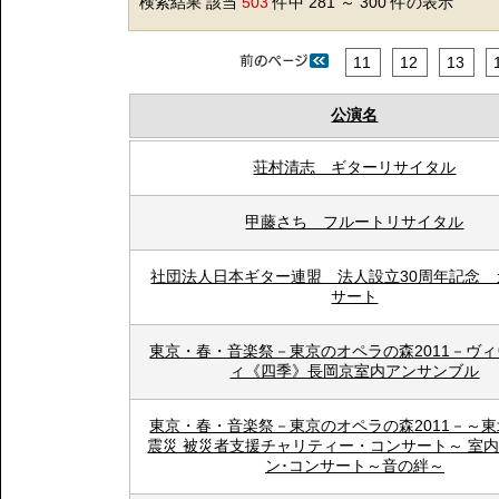
検索結果 該当
503
件中 281 ～ 300 件の表示
11
12
13
公演名
荘村清志 ギターリサイタル
甲藤さち フルートリサイタル
社団法人日本ギター連盟 法人設立30周年記念 
サート
東京・春・音楽祭－東京のオペラの森2011－ヴ
ィ《四季》長岡京室内アンサンブル
東京・春・音楽祭－東京のオペラの森2011－～
震災 被災者支援チャリティー・コンサート～ 室
ン･コンサート～音の絆～