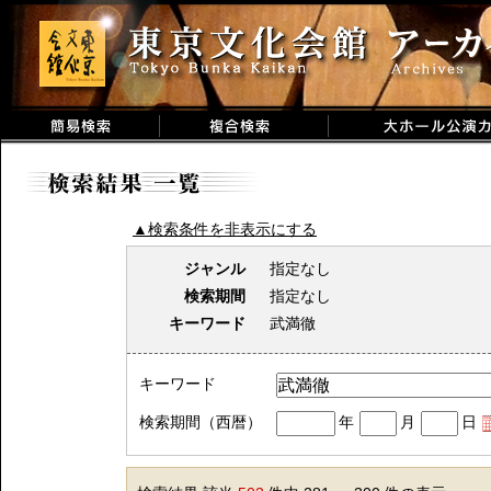
▲検索条件を非表示にする
ジャンル
指定なし
検索期間
指定なし
キーワード
武満徹
キーワード
検索期間（西暦）
年
月
日