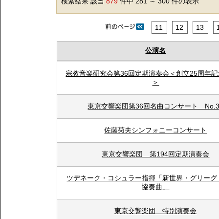
検索結果 該当
879
件中 281 ～ 300 件の表示
11
12
13
公演名
宗教音楽研究会第36回定期演奏会＜創立25周年
＞
東京交響楽団第36回名曲コンサート No.3
佐藤菊夫シンフォニーコンサート
東京交響楽団 第194回定期演奏会
ツデネーク・コシュラー指揮「新世界・グリーグ
協奏曲」
東京交響楽団 特別演奏会