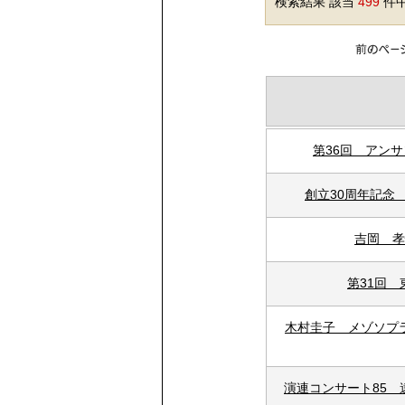
検索結果 該当
499
件中
第36回 アンサ
創立30周年記念
吉岡 孝
第31回
木村圭子 メゾソプ
演連コンサート85