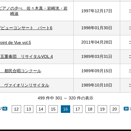
ピアノの夕べ 佐々木真・岩崎洸・岩
1997年12月17日
崎淑
デビューコンサート パート6
1998年01月30日
2011年04月28日
oint de Vue vol.5
五重奏団 リサイタルVOL.4
1989年03月31日
回 都民合唱コンクール
1989年09月15日
 ヴァイオリンリサイタル
1989年10月10日
499 件中 301 ～ 320 件の表示
12
13
14
15
16
17
18
19
20