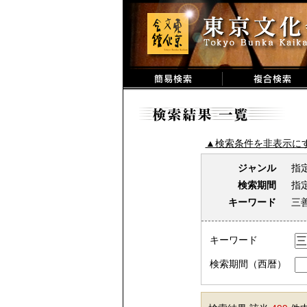
▲検索条件を非表示に
ジャンル
指
検索期間
指
キーワード
三
キーワード
検索期間（西暦）