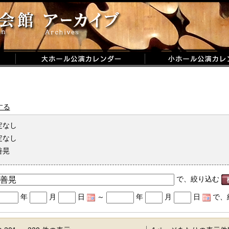
する
定なし
定なし
善晃
で、絞り込む
年
月
日
～
年
月
日
で、