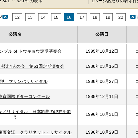
 301 ～ 320 件の表示
1ページあたりの表示
12
13
14
15
16
17
18
19
20
公演名
公演日
ンブル of トウキョウ定期演奏会
1995年10月12日
 邦楽4人の会 第51回定期演奏会
1988年03月16日
悦 マリンバリサイタル
1988年06月27日
 東京国際ギターコンクール
1988年12月11日
ラノリサイタル 日本歌曲の現在を歌
1996年10月31日
う
 遠藤文江 クラリネット・リサイタル
1996年10月29日