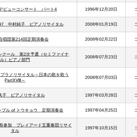
デビューコンサート パート4
1996年12月20日
97 中村純子 ピアノリサイタル
2008年01月19日
合唱団第214回定期演奏会
2008年02月22日
ンクール 第2次予選（セミファイナ
2008年07月23日
ル）ピアノ部門
ソプラノリサイタル～日本の歌を歌う
2008年07月03日
PartⅩⅧ～
帆子 ピアノリサイタル
1997年03月28日
ンブル of トウキョウ 定期演奏会
1997年04月25日
術祭参加 プレイアード五重奏団リサイ
1997年10月15日
タル