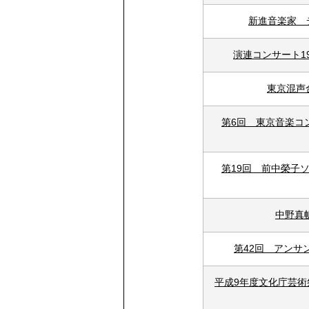
新進音楽家 
演連コンサート1
東京混声
第6回 東京音楽コ
第19回 前中榮子
中野真
第42回 アンサ
平成9年度文化庁芸