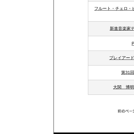
フルート・チェロ・
新進音楽家
P
プレイアード
第31
大関 博明