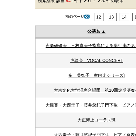
検索結果 該当
941
件中 301 ～ 320 件の表示
12
13
14
公演名
声楽研修会 三枝喜美子指導による学生達のあ
声玲会 VOCAL CONCERT
多 美智子 室内楽シリーズⅠ
大東文化大学混声合唱団 第10回定期演奏
大槻寛・大西圭子・藤井悠紀子門下生 ピアノ
大正海上コーラス班
大西圭子・藤井悠紀子門下生 ピアノ発表