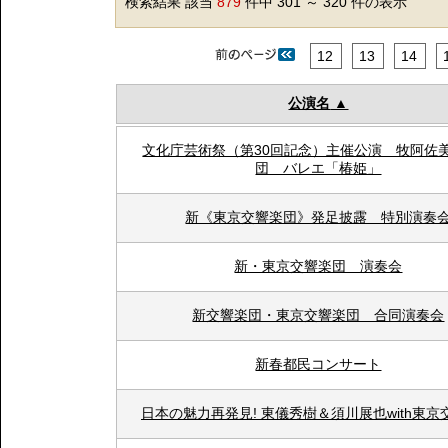
検索結果 該当
879
件中 301 ～ 320 件の表示
12
13
14
公演名
文化庁芸術祭（第30回記念）主催公演 牧阿佐
団 バレエ「椿姫」
新《東京交響楽団》発足披露 特別演奏
新・東京交響楽団 演奏会
新交響楽団・東京交響楽団 合同演奏会
新春都民コンサート
日本の魅力再発見! 東儀秀樹＆須川展也with東京