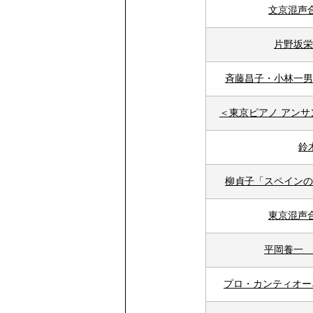
文京混声
片野坂栄
斉藤昌子・小林一男
＜東京ピアノ アンサ
鈴
柳貞子「スペインの
東京混声
平岡養一 
プロ・カンティオー