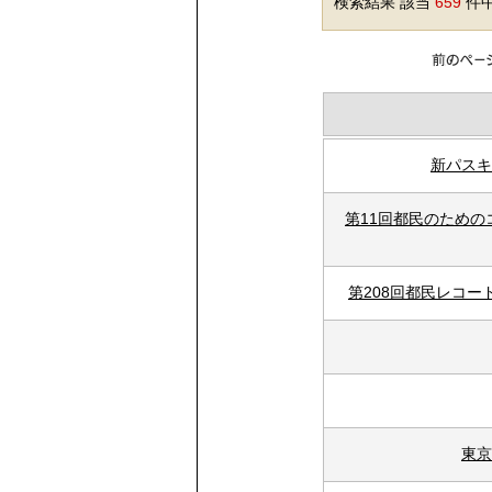
検索結果 該当
659
件中
新パスキ
第11回都民のため
第208回都民レコ
東京