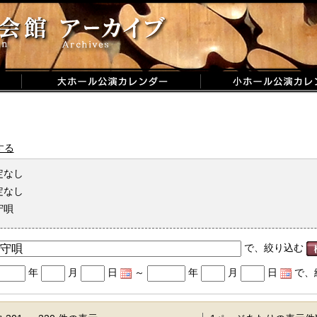
する
定なし
定なし
守唄
で、絞り込む
年
月
日
～
年
月
日
で、