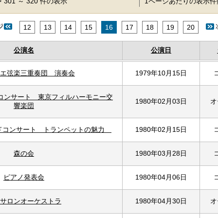
 301 ～ 320 件の表示
1ページあたりの表示
12
13
14
15
16
17
18
19
20
公演名
公演日
エ弦楽三重奏団 演奏会
1979年10月15日
のコンサート 東京フィルハーモニー交
1980年02月03日
オ
響楽団
ードコンサート トランペットの魅力
1980年02月15日
森の会
1980年03月28日
ピアノ発表会
1980年04月06日
サロンオーケストラ
1980年04月30日
オ