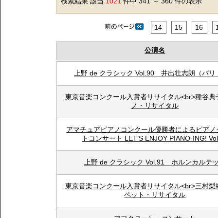
検索結果 該当
1021
件中 341 ～ 360 件の表示
14
15
16
公演名
上野 de クラシック Vol.90 井出壮志朗（バ
東京音楽コンクール入賞者リサイタル<br>種谷典
ノ・リサイタル
アマチュアピアノコンクール優勝者によるピアノ
トコンサート LET’S ENJOY PIANO-ING! Vol
上野 de クラシック Vol.91 ホルンカルテ
東京音楽コンクール入賞者リサイタル<br>三村梨
ペット・リサイタル