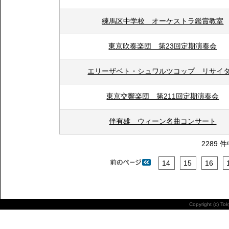
練馬区中学校 オーケストラ鑑賞教室
東京吹奏楽団 第23回定期演奏会
エリーザベト・シュワルツコップ リサイ
東京交響楽団 第211回定期演奏会
伴有雄 ウィーン名曲コンサート
2289 
14
15
16
Copyright (c) To