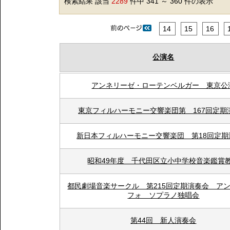
検索結果 該当
2289
件中 341 ～ 360 件の表示
14
15
16
公演名
アンネリーゼ・ローテンベルガー 東京公
東京フィルハーモニー交響楽団第 167回定期
新日本フィルハーモニー交響楽団 第18回定期
昭和49年度 千代田区立小中学校音楽鑑賞
都民劇場音楽サークル 第215回定期演奏会 ア
フォ ソプラノ独唱会
第44回 新人演奏会