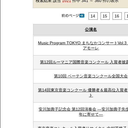
検索結果 該当
1021
件中 341 ～ 360 件の表示
14
15
16
公演名
Music Program TOKYO まちなかコンサートVol.
アモーレ
第12回ルーマニア国際音楽コンクール 入賞者披
第10回 ベーテン音楽コンクール全国大会
第14回東京音楽コンクール 優勝者＆最高位入賞
ト
安川加壽子記念会 第12回演奏会 ―安川加壽子先生
年に寄せて―