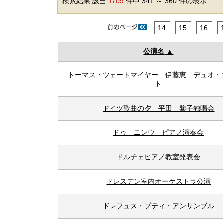
検索結果 該当
1709
件中 341 ～ 360 件の表示
14
15
16
公演名
トーマス・ツェートマイヤー 伊藤恵 デュオ・
ト
ドイツ歌曲の夕 平田 黎子独唱会
ドゥ ニンウ ピアノ演奏会
ドルチェピアノ教室発表会
ドレスデン室内オーケストラ公演
ドレフュス・プティ・アンサンブル