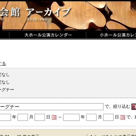
する
定なし
定なし
ーグナー
で、絞り込む
年
月
日
～
年
月
日
で、