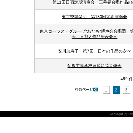
第11回日唱定期演奏会 三善晃合唱作品の
東京交響楽団 第150回定期演奏会
東京コーラス・グループ“わだち”耀声会合唱団 
会 ＝邦人作品発表会＝
安川加寿子 第7回 日本の作品の夕べ
仏教主義学校連盟親睦音楽会
499 
1
2
3
Copyright (c) To