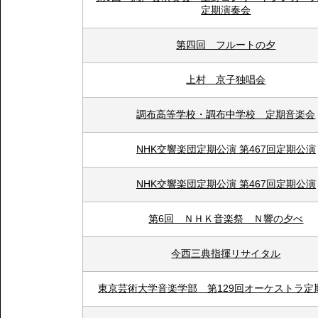
定期演奏会
第四回 フルートの夕
上村 京子独唱会
調布高等学校・調布中学校 定期音楽会
NHK交響楽団定期公演 第467回定期公演
NHK交響楽団定期公演 第467回定期公演
第6回 ＮＨＫ音楽祭 Ｎ響の夕べ
今西三典指揮リサイタル
東京芸術大学音楽学部 第129回オーケストラ定