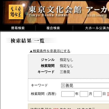
▲検索条件を非表示にする
ジャンル
指定なし
検索期間
指定なし
キーワード
三善晃
キーワード
検索期間（西暦）
年
月
日