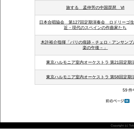
旅する 孟仲芳の中国琵琶 Ⅵ
日本合唱協会 第127回定期演奏会 ロドリー
近・現代のスペインの作曲家たち
木許裕介指揮「パリの痕跡－チェロ・アンサンブ
楽の午後－」
東京ハルモニア室内オーケストラ 第21回定期
東京ハルモニア室内オーケストラ 第58回定期
59 件
Copyright (c) To