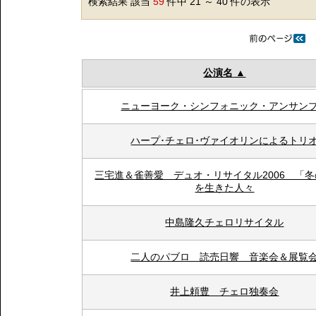
検索結果 該当
59
件中 21 ～ 40 件の表示
公演名
ニューヨーク・シンフォニック・アンサン
ハープ･チェロ･ヴァイオリンによるトリ
三宅進＆雀善愛 デュオ・リサイタル2006 「
を生きた人々
中島隆久チェロリサイタル
二人のパブロ 読売日響 音楽会＆展覧
井上頼豊 チェロ独奏会