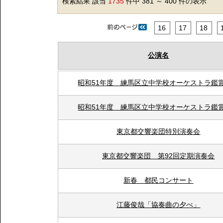
検索結果 該当
1735
件中 381 ～ 400 件の表示
16
17
18
公演名
昭和51年度 練馬区立中学校オーケストラ鑑
昭和51年度 練馬区立中学校オーケストラ鑑
東京都交響楽団特別演奏会
東京都交響楽団 第92回定期演奏会
新春 都民コンサート
江藤俊哉「協奏曲の夕べ」