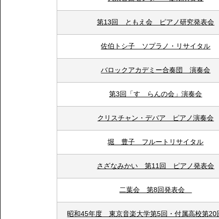
第13回 ともえ会 ピアノ研究発表会
佐伯トシ子 ソプラノ・リサイタル
バロックアカデミー合奏団 演奏会
第3回「すゞらんの会」演奏会
クリスチャン・デバア ピアノ演奏会
堀 豊子 フルートリサイタル
さざなみかい 第11回 ピアノ発表会
二葉会 第8回発表会
昭和45年度 東京音楽大学第5回・付属高校第20