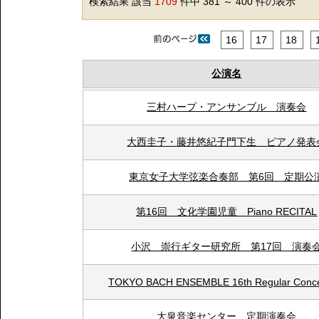
検索結果 該当
1709
件中 381 ～ 400 件の表示
16
17
18
公演名
三村ハープ・アンサンブル 演奏会
大西圭子・藤井悠紀子門下生 ピアノ発表
東京女子大学弦楽合奏部 第6回 定期公
第16回 文化学園児童 Piano RECITAL
小沢 崇行ギター研究所 第17回 演奏
TOKYO BACH ENSEMBLE 16th Regular Concer
大泉音楽センター 定期演奏会