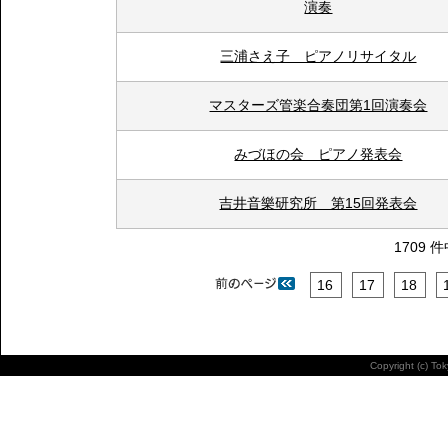
演奏
三浦さえ子 ピアノリサイタル
マスターズ管楽合奏団第1回演奏会
みづほの会 ピアノ発表会
吉井音樂研究所 第15回発表会
1709 
16
17
18
Copyright (c) To