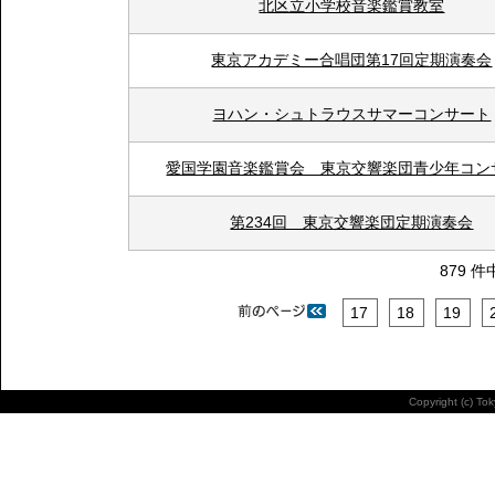
北区立小学校音楽鑑賞教室
東京アカデミー合唱団第17回定期演奏会
ヨハン・シュトラウスサマーコンサート
愛国学園音楽鑑賞会 東京交響楽団青少年コン
第234回 東京交響楽団定期演奏会
879 件
17
18
19
Copyright (c) To