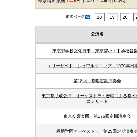
検索結果 該当
1044
件中 421 ～ 440 件の表示
18
19
20
公演名
東京都学校文化行事 東京都小・中学校音
エリーザベト シュワルツコップ 1970年日
第18回 都唱定期演奏会
東京都助成公演－オーケストラ・合唱による都民
コンサート
東京交響楽団 第175回定期演奏会
桐朋学園オーケストラ 第29回定期演奏