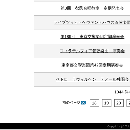
第3回 都民合唱教室 定期発表会
ライプツィヒ・ゲヴァントハウス管弦楽
第189回 東京交響楽団定期演奏会
フィラデルフィア管弦楽団 演奏会
東京都交響楽団第42回定期演奏会
ペドロ・ラヴィルヘン テノール独唱会
1044 
18
19
20
Copyright (c) To