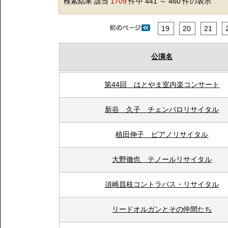
検索結果 該当
1709
件中 441 ～ 460 件の表示
19
20
21
公演名
第44回 はとやま室内楽コンサート
新谷 久子 チェンバロリサイタル
植田伸子 ピアノリサイタル
大野徹也 テノールリサイタル
須崎昌枝コントラバス・リサイタル
リードオルガンとその仲間たち