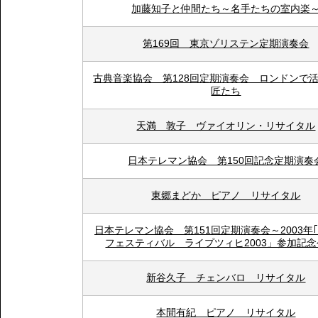
加藤知子と仲間たち～名手たちの室内楽
第169回 東京ゾリステン定期演奏会
古典音楽協会 第128回定期演奏会 ロンドンで
匠たち
天満 敦子 ヴァイオリン・リサイタル
日本テレマン協会 第150回記念定期演奏
東郷まどか ピアノ リサイタル
日本テレマン協会 第151回定期演奏会～2003
フェスティバル ライプツィヒ2003」参加記
新谷久子 チェンバロ リサイタル
本間有紀 ピアノ リサイタル