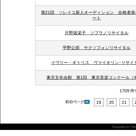
第21回 ソレイユ新人オーディション 合格者発
ート
片野坂栄子 ソプラノリサイタル
平野公崇 サクソフォンリサイタル
イヴリー・ギトリス ヴァイオリン･リサイ
東京文化会館 第1回 東京音楽コンクール（
1709 
19
20
21
Copyright (c) To