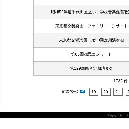
昭和52年度千代田区立小中学校音楽鑑賞教
東京都交響楽団 ファミリーコンサート
東京都交響楽団 第99回定期演奏会
第65回都民コンサート
第129回民音定期演奏会
1735 
19
20
21
Copyright (c) To