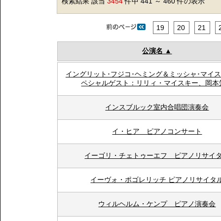
検索結果 該当
3454
件中 441 ～ 460 件の表示
19
20
21
公演名
イングリット･フジコ･ヘミング＆ミッシャ･マイ
ペシャルゲスト：リリィ・マイスキー、岡本
インスブルック室内合唱団演奏会
イ・ヒア ピアノコンサート
イーゴリ・チェトゥーエフ ピアノリサイ
イーヴォ・ポゴレリッチ ピアノリサイタ
ウィルヘルム・ケンプ ピアノ演奏会