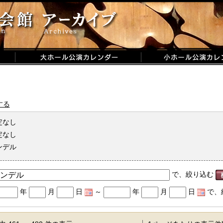
する
定なし
定なし
ンデル
で、絞り込む
年
月
日
～
年
月
日
で、