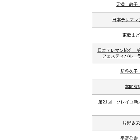
天満 敦子
日本テレマン
東郷まど
日本テレマン協会 第
フェスティバル ラ
新谷久子
本間有
第21回 ソレイユ
片野坂栄
平野公崇