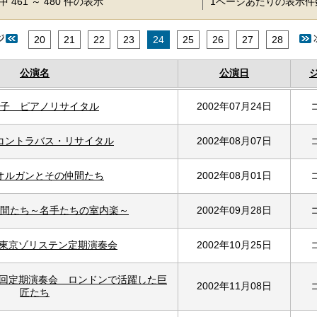
 461 ～ 480 件の表示
1ページあたりの表示
20
21
22
23
24
25
26
27
28
公演名
公演日
子 ピアノリサイタル
2002年07月24日
コントラバス・リサイタル
2002年08月07日
オルガンとその仲間たち
2002年08月01日
間たち～名手たちの室内楽～
2002年09月28日
 東京ゾリステン定期演奏会
2002年10月25日
8回定期演奏会 ロンドンで活躍した巨
2002年11月08日
匠たち