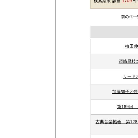
検索結果 該当
1709
件中
植田伸
須崎昌枝
リード
加藤知子と仲
第169回
古典音楽協会 第12