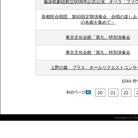
藤原歌劇団創立60周年記念公演 オペラ「ファ
新都民合唱団 第50回定期演奏会 合唱の楽しみ
の名曲を集めて－
東京文化会館「第九」特別演奏会
東京文化会館「第九」特別演奏会
上野の森 ブラス オールリクエストコンサ
1044 
20
21
22
Copyright (c) To