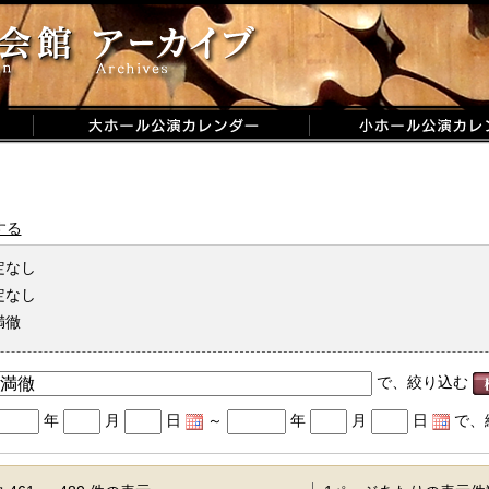
する
定なし
定なし
満徹
で、絞り込む
年
月
日
～
年
月
日
で、