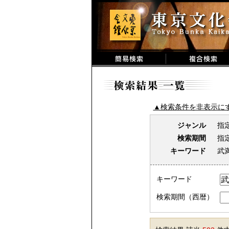
▲検索条件を非表示に
ジャンル
指
検索期間
指
キーワード
武
キーワード
検索期間（西暦）