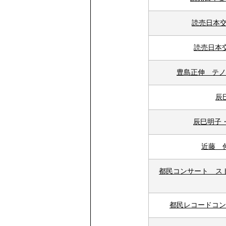
読売日本交
読売日本
豊島正伸 テノ
辰
辰巳明子・
近藤 
都民コンサート ス
都民レコードコン