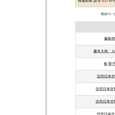
検索結果 該当
503
件中
藤島啓
藤木大地 カ
角 聖
読売日本交
読売日本交
読売日本交
読売日本交