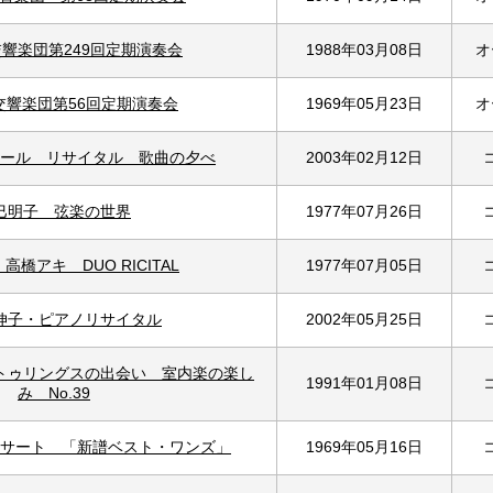
響楽団第249回定期演奏会
1988年03月08日
オ
交響楽団第56回定期演奏会
1969年05月23日
オ
ール リサイタル 歌曲の夕べ
2003年02月12日
巳明子 弦楽の世界
1977年07月26日
高橋アキ DUO RICITAL
1977年07月05日
伸子・ピアノリサイタル
2002年05月25日
トゥリングスの出会い 室内楽の楽し
1991年01月08日
み No.39
サート 「新譜ベスト・ワンズ」
1969年05月16日