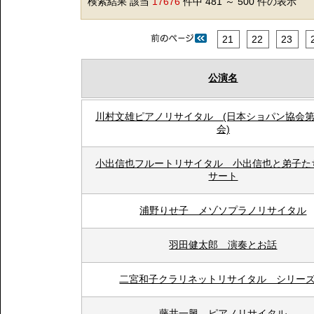
検索結果 該当
17676
件中 481 ～ 500 件の表示
21
22
23
公演名
川村文雄ピアノリサイタル (日本ショパン協会第
会)
小出信也フルートリサイタル 小出信也と弟子た
サート
浦野りせ子 メゾソプラノリサイタル
羽田健太郎 演奏とお話
二宮和子クラリネットリサイタル シリーズ
藤井一興 ピアノリサイタル