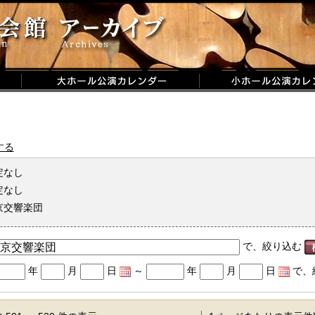
する
定なし
定なし
京交響楽団
で、絞り込む
年
月
日
～
年
月
日
で、