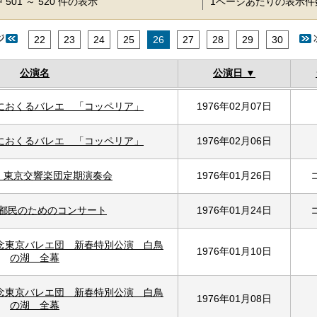
 501 ～ 520 件の表示
1ページあたりの表示
22
23
24
25
26
27
28
29
30
公演名
公演日
におくるバレエ 「コッペリア」
1976年02月07日
におくるバレエ 「コッペリア」
1976年02月06日
回 東京交響楽団定期演奏会
1976年01月26日
 都民のためのコンサート
1976年01月24日
念東京バレエ団 新春特別公演 白鳥
1976年01月10日
の湖 全幕
念東京バレエ団 新春特別公演 白鳥
1976年01月08日
の湖 全幕