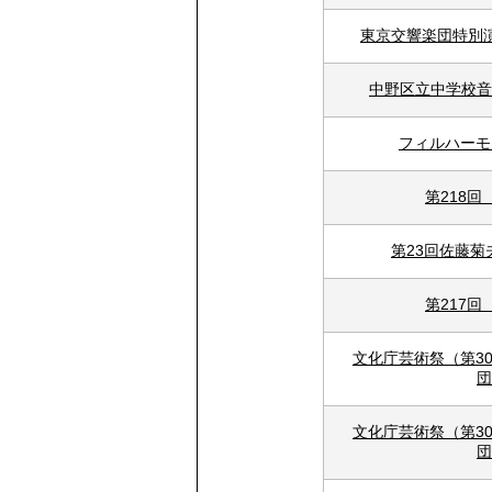
東京交響楽団特別
中野区立中学校音
フィルハーモ
第218
第23回佐藤
第217
文化庁芸術祭（第3
団
文化庁芸術祭（第3
団