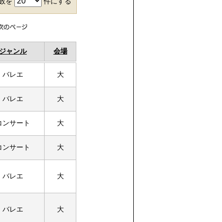
件数を
件にする
ジャンル
会場
バレエ
大
バレエ
大
コンサート
大
コンサート
大
バレエ
大
バレエ
大