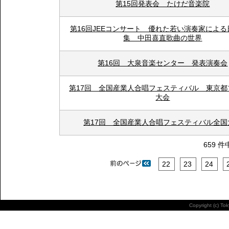
第15回発表会 たけだ音楽院
第16回JEEコンサート 優れた若い演奏家によ
集 中田喜直歌曲の世界
第16回 大泉音楽センター 発表演奏会
第17回 全国産業人合唱フェスティバル 東京都
大会
第17回 全国産業人合唱フェスティバル全国
659 件
22
23
24
Copyright (c) To