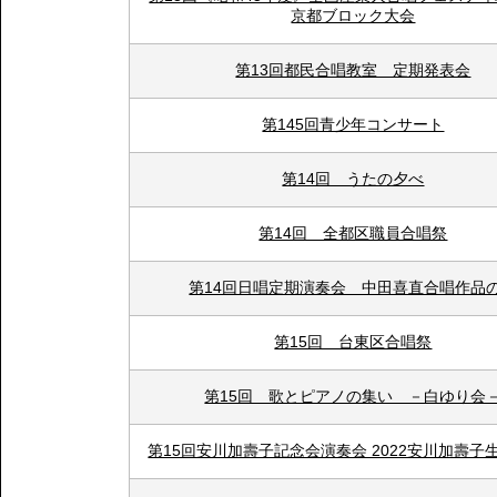
京都ブロック大会
第13回都民合唱教室 定期発表会
第145回青少年コンサート
第14回 うたの夕べ
第14回 全都区職員合唱祭
第14回日唱定期演奏会 中田喜直合唱作品
第15回 台東区合唱祭
第15回 歌とピアノの集い －白ゆり会
第15回安川加壽子記念会演奏会 2022安川加壽子生