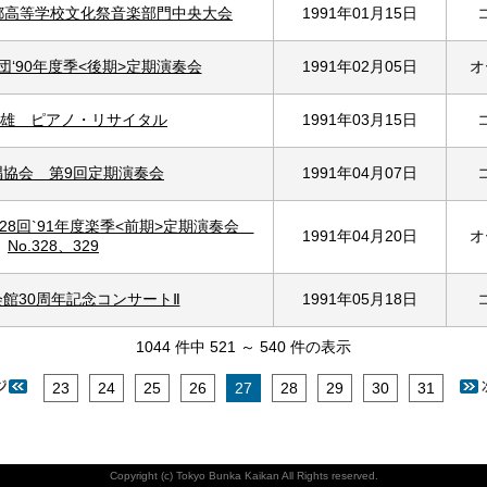
都高等学校文化祭音楽部門中央大会
1991年01月15日
‘90年度季<後期>定期演奏会
1991年02月05日
オ
雄 ピアノ・リサイタル
1991年03月15日
唱協会 第9回定期演奏会
1991年04月07日
28回`91年度楽季<前期>定期演奏会
1991年04月20日
オ
No.328、329
館30周年記念コンサートⅡ
1991年05月18日
1044 件中 521 ～ 540 件の表示
23
24
25
26
27
28
29
30
31
Copyright (c) Tokyo Bunka Kaikan All Rights reserved.