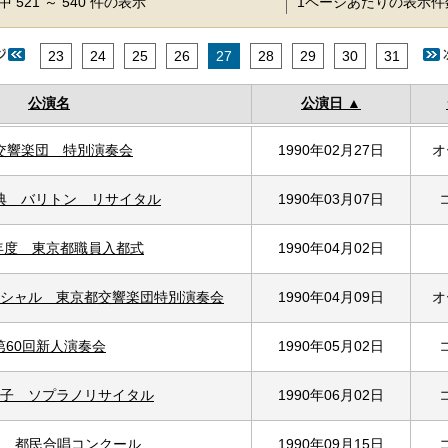
 521 ～ 540 件の表示
1ページあたりの表示
23
24
25
26
27
28
29
30
31
公演名
公演日
交響楽団 特別演奏会
1990年02月27日
オ
典 バリトン リサイタル
1990年03月07日
年度 東京都職員入都式
1990年04月02日
シャル 東京都交響楽団特別演奏会
1990年04月09日
オ
第60回新人演奏会
1990年05月02日
子 ソプラノリサイタル
1990年06月02日
回 都民合唱コンクール
1990年09月15日