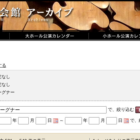
する
定なし
定なし
ーグナー
で、絞り込む
年
月
日
～
年
月
日
で、