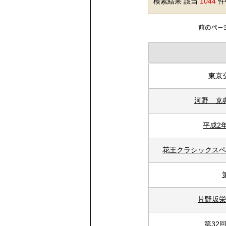
検索結果 該当
1044
件中
東京
河野 克
平成2
花王クラシックスペ
片野坂栄
第32