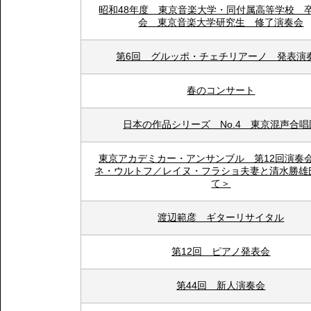
昭和48年度 東京音楽大学・同付属高等学校 
会 東京音楽大学研究生 修了演奏会
第6回 グルッポ・チェチリアーノ 発表演
春のコンサート
日本の作品シリーズ No.4 東京混声合唱
東京アカデミカー・アンサンブル 第12回演奏
ネ・ウルトフ／レイヌ・フラショ夫妻と清水勝雄
て＞
渡辺範彦 ギターリサイタル
第12回 ピアノ発表会
第44回 新人演奏会