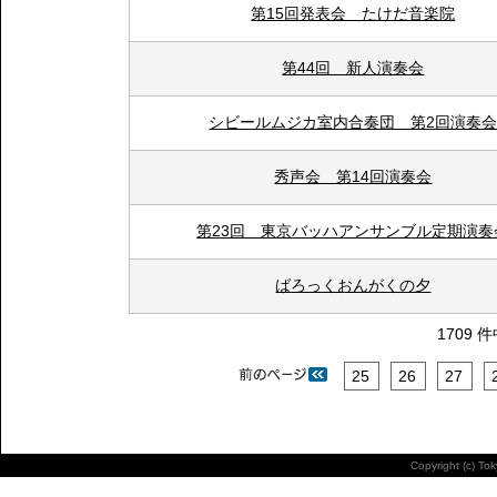
第15回発表会 たけだ音楽院
第44回 新人演奏会
シビールムジカ室内合奏団 第2回演奏
秀声会 第14回演奏会
第23回 東京バッハアンサンブル定期演奏
ばろっくおんがくの夕
1709 
25
26
27
Copyright (c) To