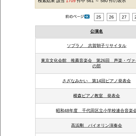
検索結果 該当
1709
件中 561 ～ 580 件の表示
25
26
27
公演名
ソプラノ 志賀朝子リサイタル
東京文化会館 推薦音楽会 第26回 声楽・ヴァ
の部
さざなみかい 第14回ピアノ発表会
横森ピアノ教室 発表会
昭和48年度 千代田区立小学校連合音楽
高浜剛 バイオリン演奏会