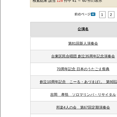
検索結果 該当
128
件中 41 ～ 60 件の表示
1
2
公演名
第81回新人演奏会
台東区民合唱団 創立35周年記念演奏会
70周年記念 日本のうたごえ祭典
創立10周年記念 こーる・あづまばし 第9回
吉岡 孝悦 ソロマリンバ・リサイタル
邦楽4人の会 第67回定期演奏会