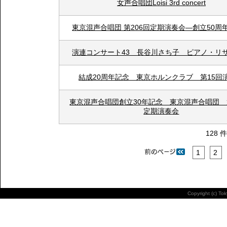
女声合唱団Loisi 3rd concert
東京混声合唱団 第206回定期演奏会―創立50周
演連コンサート43 長谷川さち子 ピアノ・リ
結成20周年記念 東京ホルンクラブ 第15回
東京混声合唱団創立30年記念 東京混声合唱団 第
定期演奏会
128 
1
2
Copyright (c) To