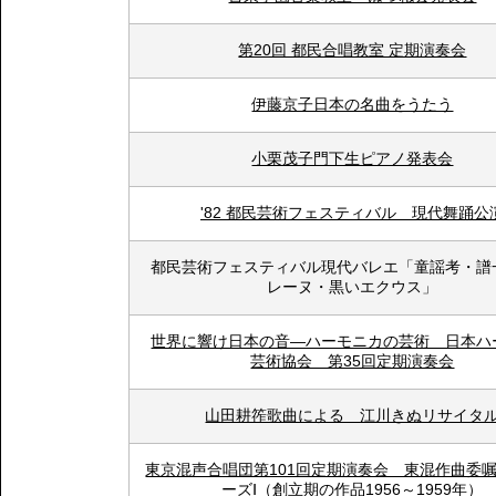
第20回 都民合唱教室 定期演奏会
伊藤京子日本の名曲をうたう
小栗茂子門下生ピアノ発表会
'82 都民芸術フェスティバル 現代舞踊公
都民芸術フェスティバル現代バレエ「童謡考・譜
レーヌ・黒いエクウス」
世界に響け日本の音―ハーモニカの芸術 日本ハ
芸術協会 第35回定期演奏会
山田耕筰歌曲による 江川きぬリサイタ
東京混声合唱団第101回定期演奏会 東混作曲委
ーズⅠ（創立期の作品1956～1959年）