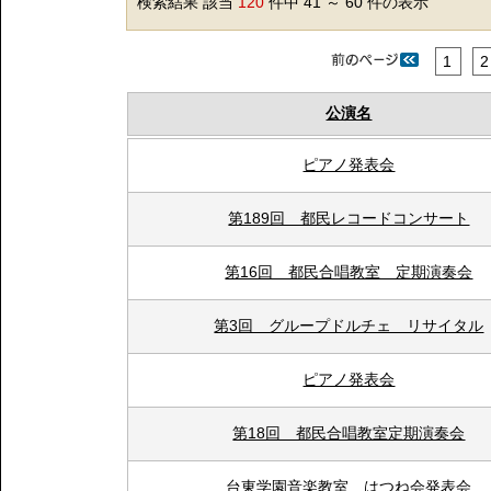
検索結果 該当
120
件中 41 ～ 60 件の表示
1
2
公演名
ピアノ発表会
第189回 都民レコードコンサート
第16回 都民合唱教室 定期演奏会
第3回 グループドルチェ リサイタル
ピアノ発表会
第18回 都民合唱教室定期演奏会
台東学園音楽教室 はつね会発表会