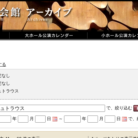
する
定なし
定なし
ュトラウス
で、絞り込む
年
月
日
～
年
月
日
で、