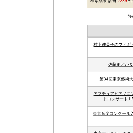
検索結果 該当
2289
件中
村上佳菜子のフィギ
佐藤まどか＆
第34回東京藝術
アマチュアピアノコ
トコンサート LET’S
東京音楽コンクール入