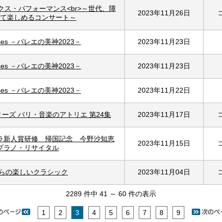
クス・パフォーマンス<br>～世代、障
2023年11月26日
て楽しめるコンサート～
Muses －バレエの美神2023－
2023年11月23日
Muses －バレエの美神2023－
2023年11月23日
Muses －バレエの美神2023－
2023年11月22日
ーズ パリ・音楽のアトリエ 第24集
2023年11月17日
ラ新人賞研修 帰国記念 今野沙知恵
2023年11月15日
プラノ・リサイタル
からの楽しいクラシック
2023年11月04日
2289 件中 41 ～ 60 件の表示
1
2
3
4
5
6
7
8
9