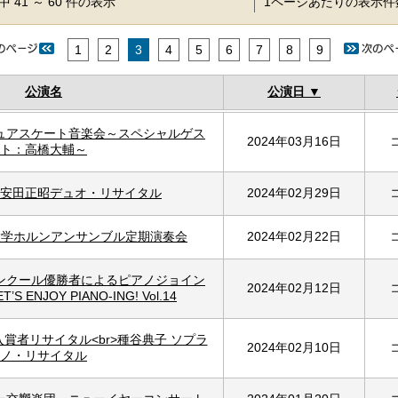
 41 ～ 60 件の表示
1ページあたりの表示
1
2
3
4
5
6
7
8
9
公演名
公演日
ュアスケート音楽会～スペシャルゲス
2024年03月16日
ト：高橋大輔～
安田正昭デュオ・リサイタル
2024年02月29日
大学ホルンアンサンブル定期演奏会
2024年02月22日
ンクール優勝者によるピアノジョイン
2024年02月12日
 ENJOY PIANO-ING! Vol.14
賞者リサイタル<br>種谷典子 ソプラ
2024年02月10日
ノ・リサイタル