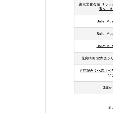
東京文化会館 リラッ
害をこえ
Ballet 
Ballet 
Ballet 
花房晴美 室内楽シリ
五島記念文化賞オペ
ソ
3歳