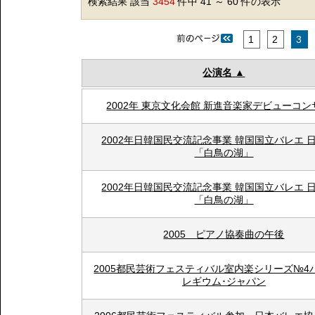
検索結果 該当
3454
件中 41 ～ 60 件の表示
1
2
3
公演名
2002年 東京文化会館 新進音楽家デビューコ
2002年日韓国民交流記念事業 韓国国立バレエ 
「白鳥の湖」
2002年日韓国民交流記念事業 韓国国立バレエ 
「白鳥の湖」
2005 ピアノ協奏曲の午後
2005都民芸術フェスティバル室内楽シリーズ№4
レギウム･ジャパン