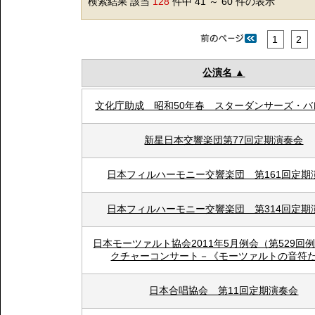
検索結果 該当
128
件中 41 ～ 60 件の表示
1
2
公演名
文化庁助成 昭和50年春 スターダンサーズ・バ
新星日本交響楽団第77回定期演奏会
日本フィルハーモニー交響楽団 第161回定期
日本フィルハーモニー交響楽団 第314回定期
日本モーツァルト協会2011年5月例会（第529回
クチャーコンサート－《モーツァルトの音符
日本合唱協会 第11回定期演奏会