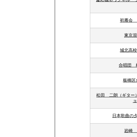
初雁会 
東京混
城北高
合唱団 
板橋区
松田 二朗（ギター
ョ
日本歌曲の
岩崎 