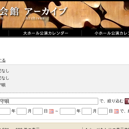
する
定なし
定なし
守唄
で、絞り込む
年
月
日
～
年
月
日
で、