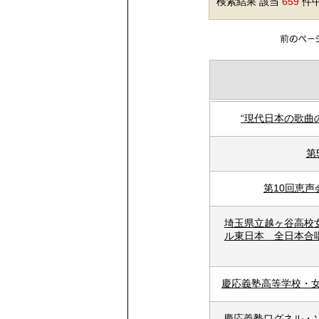
検索結果 該当
659
件中
“現代日本の歌曲
第
第10回恵
埼玉県立越ヶ谷高校
ル東日本 全日本合
慶応義塾高等学校・
慶応義塾ワグネル・