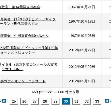
楽教室 第14回発表演奏会
1967年10月21日
0月例会 阿部緋沙子ピアノリサイタ
1967年10月19日
ーランド現代音楽の夕≫
期演奏会 中田喜直合唱作品の夕
1967年10月03日
ⅩⅣ回演奏会 ドビュッシー生誕150年
2012年05月22日
フォーレとドビュッシー
サイタル（東京音楽コンクール入賞者
2012年05月20日
リサイタル）
伴奏ヴァイオリン・コンサート
2012年05月13日
659 件中 581 ～ 600 件の表示
25
26
27
28
29
30
31
32
33