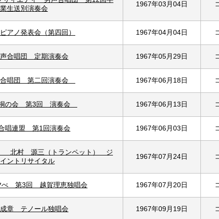
1967年03月04日
業生送別演奏会
ピアノ発表会（第四回）
1967年04月04日
声合唱団 定期演奏会
1967年05月29日
校合唱団 第二回演奏会
1967年06月18日
桐の会 第3回 演奏会
1967年06月13日
合唱連盟 第1回演奏会
1967年06月03日
） 北村 源三（トランペット） ジ
1967年07月24日
イントリサイタル
夕べ 第3回 越賀理恵独唱会
1967年07月20日
成章 テノール独唱会
1967年09月19日