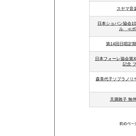
スヤマ音
日本ショパン協会1
ル ≪ポ
第14回日唱定
日本フォーレ協会第Ⅹ
記念 
森美代子ソプラノリ
天満敦子 無