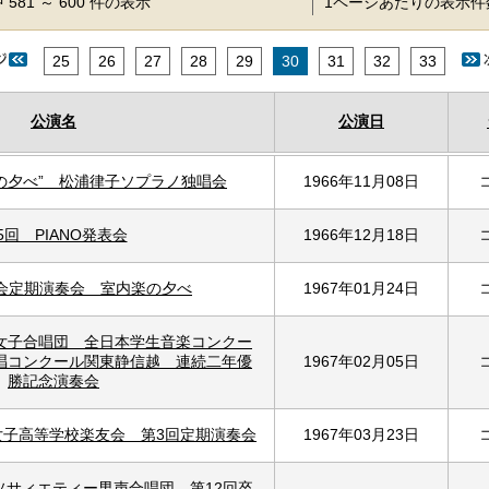
 581 ～ 600 件の表示
1ページあたりの表示
25
26
27
28
29
30
31
32
33
公演名
公演日
の夕べ” 松浦律子ソプラノ独唱会
1966年11月08日
5回 PIANO発表会
1966年12月18日
声会定期演奏会 室内楽の夕べ
1967年01月24日
女子合唱団 全日本学生音楽コンクー
唱コンクール関東静信越 連続二年優
1967年02月05日
勝記念演奏会
女子高等学校楽友会 第3回定期演奏会
1967年03月23日
ソサィエティー男声合唱団 第12回卒