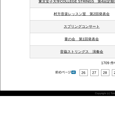
東京女子大学COLLEGE STRINGS 第4回定
村方音楽レッスン室 第2回発表会
スプリングコンサート
葦の会 第1回発表会
音協ストリングス 演奏会
1709 
26
27
28
Copyright (c) To