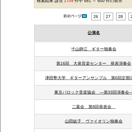
検索結果 該当
1709
件中 581 ～ 600 件の表示
26
27
28
公演名
寸山静江 ギター独奏会
第16回 大泉音楽センター 発表演奏会
津田塾大学 ギターアンサンブル 第6回定期
東京バロック音楽協会 ―第33回演奏会
二葉会 第8回発表会
山田紘子 ヴァイオリン独奏会