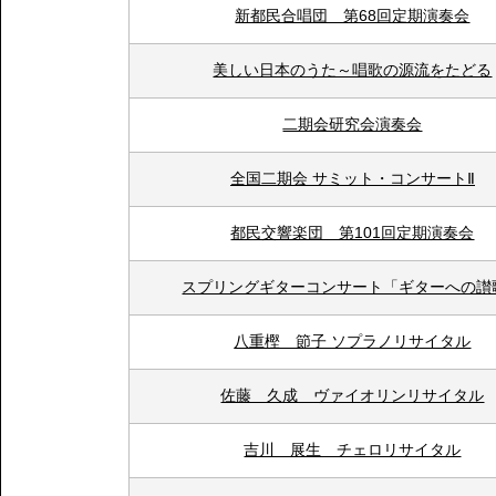
新都民合唱団 第68回定期演奏会
美しい日本のうた～唱歌の源流をたどる
二期会研究会演奏会
全国二期会 サミット・コンサートⅡ
都民交響楽団 第101回定期演奏会
スプリングギターコンサート「ギターへの讃
八重樫 節子 ソプラノリサイタル
佐藤 久成 ヴァイオリンリサイタル
吉川 展生 チェロリサイタル