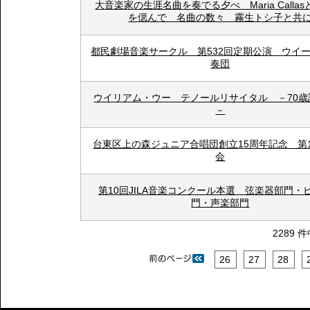
大音楽家の生涯名曲を奏でる夕べ Maria CallasとC
を偲んで 名曲の数々 霧生トシ子と共
都民劇場音楽サークル 第532回定期公演 ウイ
奏団
ウイリアム・ウー テノールリサイタル －70歳
－
台東区上の森ジュニア合唱団創立15周年記念 第
会
第10回JILA音楽コンクール本選 弦楽器部門・
門・声楽部門
2289 
26
27
28