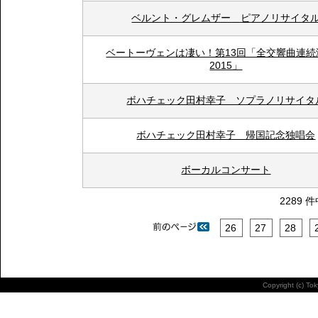
ベルント・グレムザー ピアノリサイタ
ベートーヴェンは凄い！第13回「全交響曲連続
2015」
ボハチェック田村幸子 ソプラノリサイタ
ボハチェック田村幸子 帰国記念独唱会
ボーカルコンサート
2289 
26
27
28
Copyright (c) To