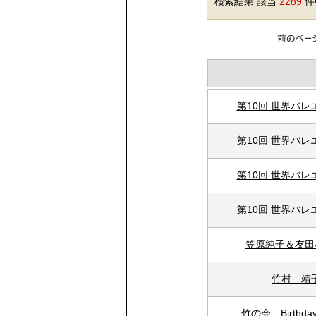
検索結果 該当
2289
件中
第10回 世界バ
第10回 世界バ
第10回 世界バ
第10回 世界バ
笠原純子＆友田
竹村 靖
竹の会 Birthd