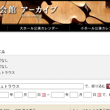
する
定なし
定なし
ュトラウス
で、絞り込む
年
月
日
～
年
月
日
で、