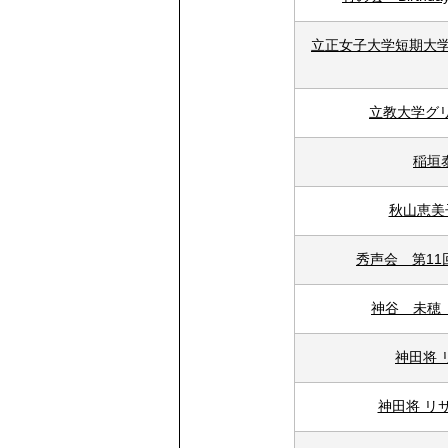
立正女子大学短期大
立教大学グ
稲垣
秋山恵美
秀声会 第1
神谷 未穂
神田将 
神田将 リサイ