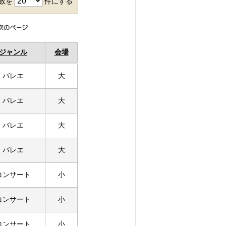
件数を
件にする
ジャンル
会場
バレエ
大
バレエ
大
バレエ
大
バレエ
大
コンサート
小
コンサート
小
コンサート
小