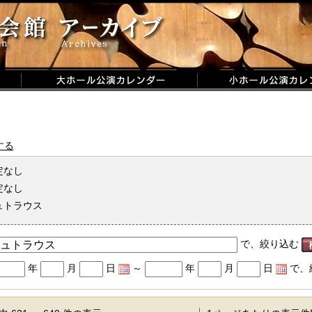
する
定なし
定なし
ュトラウス
で、絞り込む
年
月
日
～
年
月
日
で、