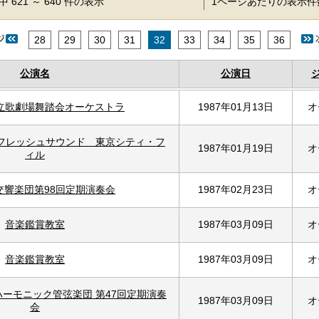
 621 ～ 640 件の表示
1ページあたりの表示
28
29
30
31
32
33
34
35
36
公演名
公演日
立歌劇場舞踏会オーケストラ
1987年01月13日
オ
 フレッシュサウンド 東京シティ・フ
1987年01月19日
オ
ィル
交響楽団第98回定期演奏会
1987年02月23日
オ
音楽鑑賞教室
1987年03月09日
オ
音楽鑑賞教室
1987年03月09日
オ
ーモニック管弦楽団 第47回定期演奏
1987年03月09日
オ
会