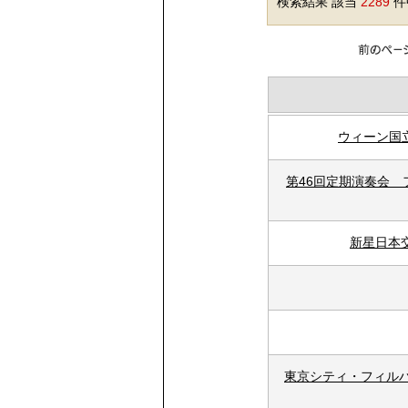
検索結果 該当
2289
件中
ウィーン国
第46回定期演奏会
新星日本
東京シティ・フィルハ