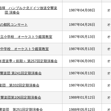
指揮 ハンブルク北ドイツ放送交響楽
1987年04月08日
オ
団 演奏会
の都民コンサート
1987年04月26日
オ
区立小学校 オーケストラ鑑賞教室
1987年05月13日
オ
立中学校 オーケストラ鑑賞教室
1987年05月13日
オ
年度楽季＜前期＞ 第257回定期演奏会
1987年06月09日
オ
響楽団 第241回定期演奏会
1987年06月13日
オ
楽団 第332回定期演奏会
1987年06月23日
オ
響楽団第106回定期演奏会
1988年01月12日
オ
響楽団 第251回定期演奏会
1988年05月12日
オ