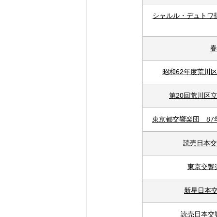
シャルル・デュトワ
春
昭和62年度荒川
第20回荒川区
東京都交響楽団 87
読売日本交
東京交響
新星日本交
読売日本交