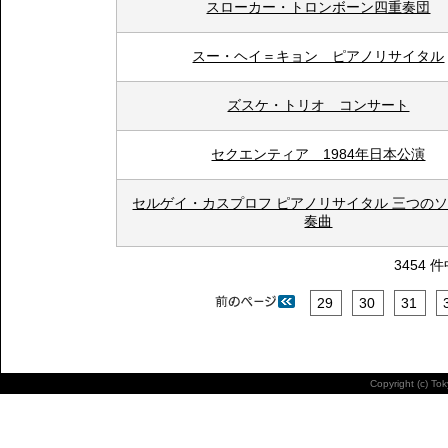
スローカー・トロンボーン四重奏団
スー・ヘイ＝キョン ピアノリサイタル
ズスケ・トリオ コンサート
セクエンティア 1984年日本公演
セルゲイ・カスプロフ ピアノリサイタル 三つの
奏曲
3454 
29
30
31
Copyright (c) To