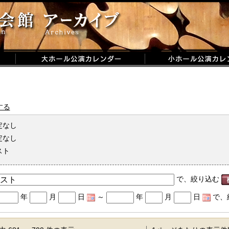
する
定なし
定なし
スト
で、絞り込む
年
月
日
～
年
月
日
で、