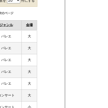
件数を
件にする
ジャンル
会場
バレエ
大
バレエ
大
バレエ
大
バレエ
大
バレエ
大
コンサート
大
コンサート
小