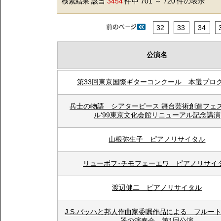
検索結果 該当
3454
件中 701 ～ 720 件の表示
32
33
34
公演名
第33回東京国際ギターコンクール 本選プロ
兵士の物語 シアターピース 舞台芸術創造フェ
ル‘99東京文化会館リニューアル記念講演
山根弥生子 ピアノリサイタル
リューボフ･チモフェーエワ ピアノリサイ
渡辺健二 ピアノリサイタル
J.S.バッハと邦人作曲家委嘱作品による フルー
器の演奏会 第1回公演