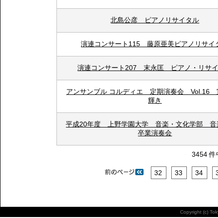
北島公彦 ピアノリサイタル
演連コンサート115 藤原亜美ピアノリサイ
演連コンサート207 末永匡 ピアノ・リサ
アンサンブル コルディエ 定期演奏会 Vol.16
輝き
平成20年度 上野学園大学 音楽・文化学部 
卒業演奏会
3454 
32
33
34
Copyright (c) To