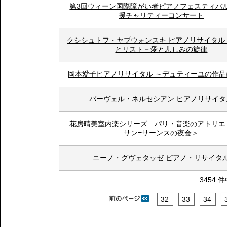
第3回ウィーン国際障がい者ピアノフェスティバル
援チャリティーコンサート
クシシュトフ・ヤブウォンスキ ピアノリサイタル
とリスト－愛と悲しみの旋律
岡本愛子ピアノリサイタル ～デュティーユの作品
パーヴェル・ネルセシアン ピアノリサイタ
花房晴美室内楽シリーズ パリ・音楽のアトリエ 
サン=サーンスの夜会＞
ニーノ・グヴェタッゼ ピアノ・リサイタ
3454 
32
33
34