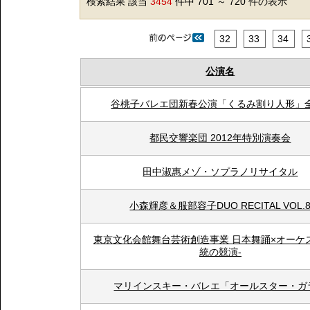
検索結果 該当
3454
件中 701 ～ 720 件の表示
32
33
34
公演名
谷桃子バレエ団新春公演「くるみ割り人形」
都民交響楽団 2012年特別演奏会
田中淑惠メゾ・ソプラノリサイタル
小森輝彦＆服部容子DUO RECITAL VOL.
東京文化会館舞台芸術創造事業 日本舞踊×オーケ
統の競演-
マリインスキー・バレエ「オールスター・ガ