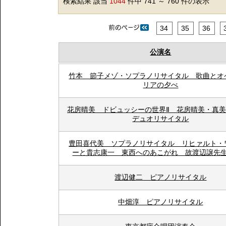
検索結果 該当
1044
件中 741 ～ 760 件の表示
34
35
36
公演名
竹本 節子メゾ・ソプラノリサイタル 歌曲とオ
リアの夕べ
花房晴美 ドビュッシーの世界Ⅱ 花房晴美・真
デュオリサイタル
豊田喜代美 ソプラノリサイタル リヒァルト・
ーと貴志康一 東西へのあこがれ 故渡辺譲先
渡辺健二 ピアノリサイタル
中畑淳 ピアノリサイタル