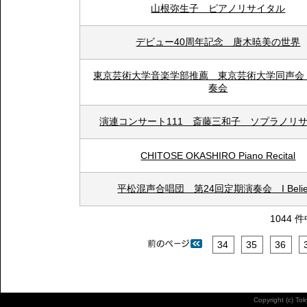
山根弥生子 ピアノリサイタル
デビュー40周年記念 唐木暁美の世界
東京芸術大学音楽学部推薦 東京芸術大学同声会
奏会
演連コンサート111 斎藤三和子 ソプラノリ
CHITOSE OKASHIRO Piano Recital
平松混声合唱団 第24回定期演奏会 I Belie
1044 
34
35
36
Copyright (c) To