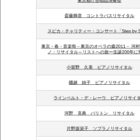
東京都庁合唱団演奏会
斎藤輝彦 コントラバスリサイタル
スピカ・チャリティー・コンサート「Step by S
東京・春・音楽祭－東京のオペラの森2011－ 河
ノ・リサイタル～リストへの旅ー生誕200年に
小賀野 久美 ピアノリサイタル
國越 純子 ピアノリサイタル
ラインベルト・デ・レーウ ピアノリサイ
河野 克典 バリトン リサイタル
片野坂栄子 ソプラノリサイタル