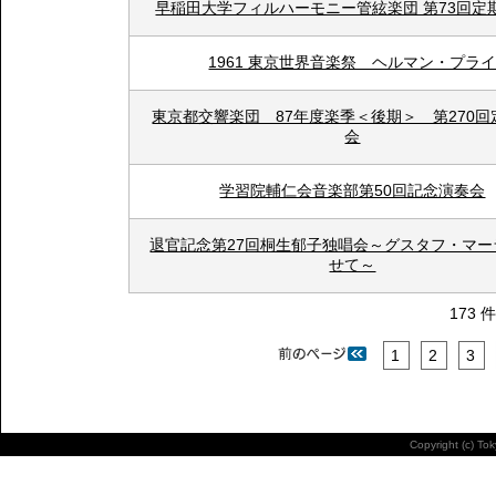
早稲田大学フィルハーモニー管絃楽団 第73回定
1961 東京世界音楽祭 ヘルマン・プラ
東京都交響楽団 87年度楽季＜後期＞ 第270回
会
学習院輔仁会音楽部第50回記念演奏会
退官記念第27回桐生郁子独唱会～グスタフ・マー
せて～
173 
1
2
3
Copyright (c) To