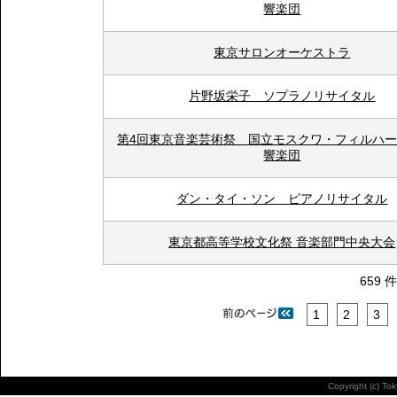
響楽団
東京サロンオーケストラ
片野坂栄子 ソプラノリサイタル
第4回東京音楽芸術祭 国立モスクワ・フィルハ
響楽団
ダン・タイ・ソン ピアノリサイタル
東京都高等学校文化祭 音楽部門中央大会
659 
1
2
3
Copyright (c) To