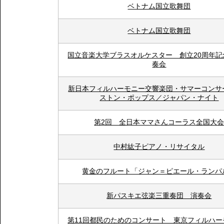
ベトナム国立歌舞団
ベトナム国立歌舞団
国立音楽大学ブラスオルケスター 創立20周年記
奏会
新日本フィルハーモニー交響楽団・サマーコンサ
ストン・ポップス／ジャパン・ナイト
第2回 全日本ママさんコーラス全国大
中村紘子ピアノ・リサイタル
黄金のフルート「ジャン＝ピエール・ランパ
新パスキエ弦楽三重奏団 演奏会
第11回都民のためのコンサート 東京フィルハー