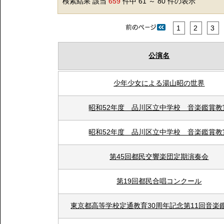
検索結果 該当
659
件中 61 ～ 80 件の表示
1
2
3
公演名
少年少女による湯山昭の世界
昭和52年度 品川区立中学校 音楽鑑賞教
昭和52年度 品川区立中学校 音楽鑑賞教
第45回都民交響楽団定期演奏会
第19回都民合唱コンクール
東京都高等学校定通教育30周年記念第11回音楽