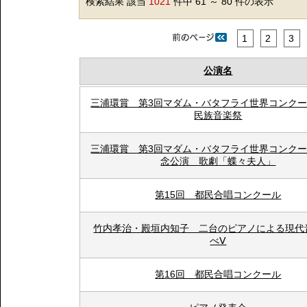
検索結果 該当
1021
件中 61 ～ 80 件の表示
1
2
3
公演名
三浦環賞 第3回マダム・バタフライ世界コンク
民族音楽祭
三浦環賞 第3回マダム・バタフライ世界コンク
念公演 歌劇「蝶々夫人」
第15回 都民合唱コンクール
竹内孝治・殿垣内知子 二台のピアノによる現代
べⅤ
第16回 都民合唱コンクール