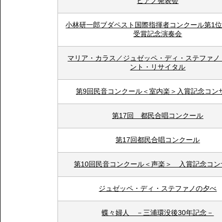
ピアノ発表会
小林研一郎ブダペスト国際指揮者コンクール第1
受賞記念演奏会
マリア・カラス／ジュゼッペ・ディ・ステファノ
ント・リサイタル
第9回民音コンクール＜室内楽＞入賞記念コン
第17回 都民合唱コンクール
第17回都民合唱コンクール
第10回民音コンクール＜声楽＞ 入賞記念コン
ジュゼッペ・ディ・ステファノの夕べ
蝶々婦人 －三浦環没後30年記念－