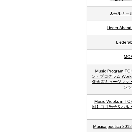
J.モルナ
Lieder A
Liede
MO
Music Progra
ン・プログラム Works
化会館ミュージック
シッ
Music Weeks i
回】白井光子＆ハル
Musica poetic