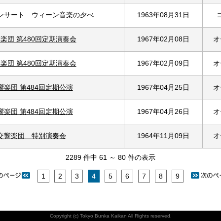
コンサート ウィーン音楽の夕べ
1963年08月31日
響楽団 第480回定期演奏会
1967年02月08日
オ
響楽団 第480回定期演奏会
1967年02月09日
オ
響楽団 第484回定期公演
1967年04月25日
オ
響楽団 第484回定期公演
1967年04月26日
オ
K交響楽団 特別演奏会
1964年11月09日
オ
2289 件中 61 ～ 80 件の表示
1
2
3
4
5
6
7
8
9
Copyright (c) Tokyo Bunka Kaikan All Rights reserved.