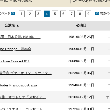
 61 ～ 80 件の表示
1ページあたりの表示
1
2
3
4
5
6
7
8
9
公演名
公演日
楽団 日本公演/1981年
1981年05月25日
ppe Driringe 演奏会
1965年10月11日
2008年02月11日
z Five Concert 011
 滝千春 ヴァイオリン・リサイタル
2023年06月06日
1994年10月11日
tuder Francdisco Araiza
ル作曲 オラトリオ「メサイア」
2010年12月12日
オ
ールのリクエスト・コンサート
1972年08月09日