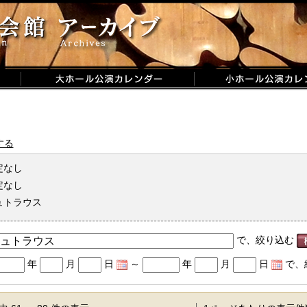
する
定なし
定なし
ュトラウス
で、絞り込む
年
月
日
～
年
月
日
で、