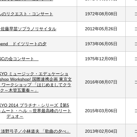
ールのリクエスト・コンサート
1972年08月08日
bend 佐藤早苗ソプラノリサイタル
2012年05月26日
rabend ドイツリートの夕
1973年06月05日
SCの会コンサート
1975年12月09日
m TOKYO ミュージック・エデュケーショ
hop Workshop! 国際連携企画 東京文
2016年08月07日
・ワークショップ 「はじめましてクラ
ク～木管五重奏～」
n TOKYO 2014 プラチナ・シリーズ【第5
トムート・ヘル ～世界最高峰のリート
2015年03月06日
デュオ～
a 2013 淡野弓子／小林道夫 「歌曲の夕べ」
2013年02月04日