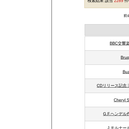
検索結果 該当
2289
件中
BBC交響
Bru
Buz
CDリリース記念
Cheryl S
G.F.ヘンデ
J.モルナ